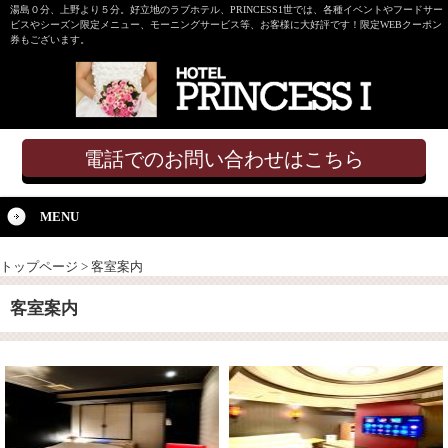
湯島０分、上野より５分。好立地のラブホテル、PRINCESS1世では、各種イベントやフードサー
ビスやシーズン限定メニュー、モーニングサービス等、お客様に大好評です！限定WEBクーポン
券もございます。
電話でのお問い合わせはこちら
MENU
トップページ
>
客室案内
客室案内